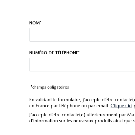
démarrage sans clé
ebd
NOM*
eclairage d'ambiance
ecran multifonction couleur
NUMÉRO DE TÉLÉPHONE*
esp
feux arrière à led
filtre à pollen
fixations isofix aux places arrières
*champs obligatoires
follow me home
En validant le formulaire, j’accepte d’être contact
en France par téléphone ou par email.
Cliquez ici
p
fonction mp3
J’accepte d’être contacté(e) ultérieurement par Ma
freinage automatique d'urgence
d’information sur les nouveaux produits ainsi que 
gps cartographique