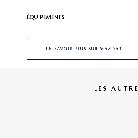
ÉQUIPEMENTS
8 haut parleurs
abs
EN SAVOIR PLUS SUR MAZDA3
accoudoir central av avec rangement
affichage tête haute
afil
LES AUTR
aide au démarrage en côte
aide au freinage d'urgence
airbag conducteur
airbag genoux
airbag passager