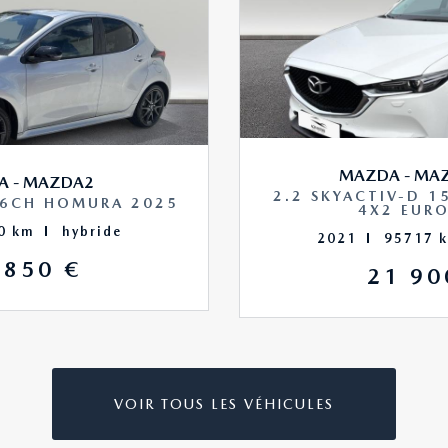
MAZDA - MAZ
A - MAZDA2
2.2 SKYACTIV-D 
16CH HOMURA 2025
4X2 EUR
0 km
hybride
2021
95717 
 850 €
21 90
VOIR TOUS LES VÉHICULES