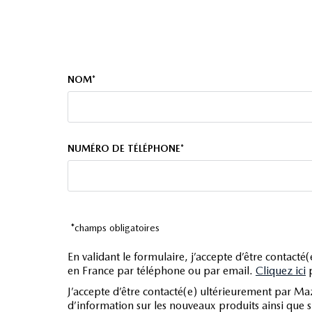
ecran multifonction couleur
esp
feux arrière à led
NOM*
filtre à pollen
fixations isofix aux places arrières
follow me home
NUMÉRO DE TÉLÉPHONE*
fonction mp3
freinage automatique d'urgence
gps cartographique
*champs obligatoires
inserts de tableau de bord métal
En validant le formulaire, j’accepte d’être contact
interface media
en France par téléphone ou par email.
Cliquez ici
p
J’accepte d’être contacté(e) ultérieurement par Ma
jantes alu
d’information sur les nouveaux produits ainsi que 