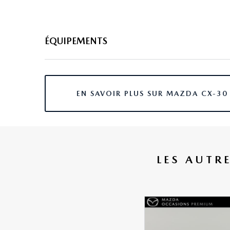
ÉQUIPEMENTS
8 haut parleurs
abs
EN SAVOIR PLUS SUR MAZDA CX-30
accoudoir central av avec rangement
affichage tête haute
afil
LES AUTR
aide au démarrage en côte
aide au freinage d'urgence
airbag conducteur
airbag genoux