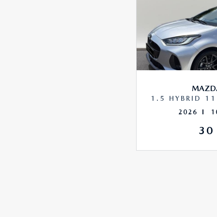
airbag passager
airbags latéraux avant
airbags rideaux
airbags rideaux ar
antipatinage
MAZD
appel d'urgence localisé
1.5 HYBRID 1
2026
1
assistance de maintien de trajectoire
30
banquette 60/40
becquet arrière
boite à gants fermée
caméra de recul
caméra vue panoramique 360°