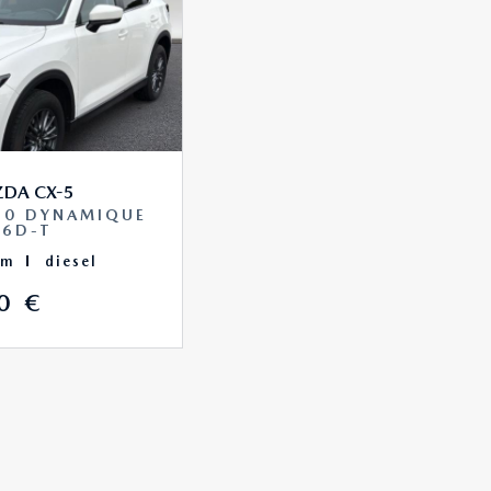
DA CX-5
150 DYNAMIQUE
O6D-T
km
diesel
0 €