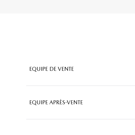
capteur de luminosité
capteur de pluie
ceinture de vitrage chromée
clim automatique
coffre assisté électriquement
commandes du système audio au volant
compte tours
EQUIPE DE VENTE
contrôle de couple en courbe
contrôle de freinage en courbe
contrôle élect. de la pression des pneus
EQUIPE APRÈS-VENTE
démarrage sans clé
ebd
eclairage d'ambiance