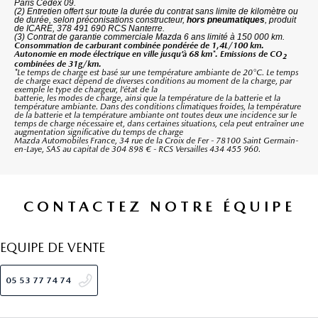
Paris Cedex 09.
(2) Entretien offert sur toute la durée du contrat sans limite de kilomètre ou
de durée, selon préconisations constructeur,
hors pneumatiques
, produit
de ICARE, 378 491 690 RCS Nanterre.
(3) Contrat de garantie commerciale Mazda 6 ans limité à 150 000 km.
Consommation de carburant combinée pondérée de 1,4L/100 km.
Autonomie en mode électrique en ville jusqu’à 68 km*. Emissions de CO
2
combinées de 31g/km.
*Le temps de charge est basé sur une température ambiante de 20°C. Le temps
de charge exact dépend de diverses conditions au moment de la charge, par
exemple le type de chargeur, l’état de la
batterie, les modes de charge, ainsi que la température de la batterie et la
température ambiante. Dans des conditions climatiques froides, la température
de la batterie et la température ambiante ont toutes deux une incidence sur le
temps de charge nécessaire et, dans certaines situations, cela peut entraîner une
augmentation significative du temps de charge
Mazda Automobiles France, 34 rue de la Croix de Fer - 78100 Saint Germain-
en-Laye, SAS au capital de 304 898 € - RCS Versailles 434 455 960.
CONTACTEZ NOTRE ÉQUIPE
EQUIPE DE VENTE
05 53 77 74 74