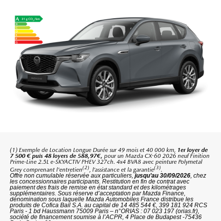
(1) Exemple de Location Longue Durée sur 49 mois et 40 000 km,
1er loyer de
7 500 € puis 48 loyers de 588,97€,
pour un Mazda CX-60 2026 neuf Finition
Prime-Line 2.5L e-SKYACTIV PHEV 327ch. 4x4 BVA8 avec peinture Polymetal
(2)
(3)
Grey comprenant l'entretien
, l’assistance et la garantie
.
Offre non cumulable réservée aux particuliers,
jusqu’au 30/09/2026
, chez
les concessionnaires participants. Restitution en fin de contrat avec
paiement des frais de remise en état standard et des kilométrages
supplémentaires. Sous réserve d’acceptation par Mazda Finance,
dénomination sous laquelle Mazda Automobiles France distribue les
produits de Cofica Bail S.A. au capital de 14 485 544 €, 399 181 924 RCS
Paris - 1 bd Haussmann 75009 Paris – n°ORIAS : 07 023 197 (orias.fr),
société de financement soumise à l’ACPR, 4 Place de Budapest -75436