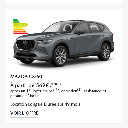
MAZDA CX-60
mois
à partir de
569€
/
er
(1)
(2)
après un 1
loyer majoré
, entretien
, assistance et
(3)
garantie
inclus.
Location Longue Durée sur 49 mois.
VOIR L'OFFRE