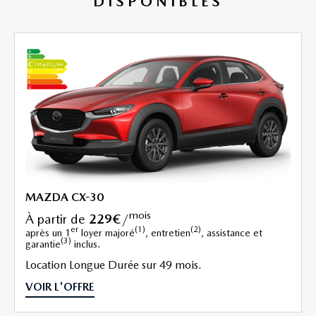
DISPONIBLES
MAZDA CX-30
mois
à partir de
229€
/
er
(1)
(2)
après un 1
loyer majoré
, entretien
, assistance et
(3)
garantie
inclus.
Location Longue Durée sur 49 mois.
VOIR L'OFFRE