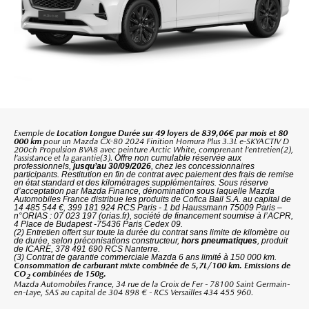
Exemple de
Location Longue Durée sur 49 loyers de 839,06€ par mois et 80
000 km
pour un
Mazda CX-80 2024 Finition Homura Plus 3.3L e-SKYACTIV D
200ch Propulsion BVA8 avec peinture Arctic White
,
comprenant l’entretien(2),
l’assistance et la garantie(3).
Offre non cumulable réservée aux
professionnels,
jusqu’au 30/09/2026
, chez les concessionnaires
participants. Restitution en fin de contrat avec paiement des frais de remise
en état standard et des kilométrages supplémentaires. Sous réserve
d’acceptation par Mazda Finance, dénomination sous laquelle Mazda
Automobiles France distribue les produits de Cofica Bail S.A. au capital de
14 485 544 €, 399 181 924 RCS Paris - 1 bd Haussmann 75009 Paris –
n°ORIAS : 07 023 197 (orias.fr), société de financement soumise à l’ACPR,
4 Place de Budapest -75436 Paris Cedex 09.
(2) Entretien offert sur toute la durée du contrat sans limite de kilomètre ou
de durée, selon préconisations constructeur,
hors pneumatiques
, produit
de ICARE, 378 491 690 RCS Nanterre.
(3) Contrat de garantie commerciale Mazda 6 ans limité à 150 000 km.
Consommation de carburant mixte combinée de 5,7L/100 km. Emissions de
CO
combinées de 150g.
2
Mazda Automobiles France, 34 rue de la Croix de Fer - 78100 Saint Germain-
en-Laye, SAS au capital de 304 898 € - RCS Versailles 434 455 960.