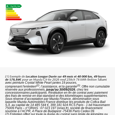
(1) Exemple de
Location Longue Durée sur 49 mois et 40 000 km, 49 loyers
de 578,84€
pour un Mazda CX-6e 2026 neuf 258ch 78 kWh finition Takumi
avec peinture Crystal White Pearl jantes 19 pouces,
(2)
(3)
comprenant l'entretien
, l’assistance, et la garantie
. Offre non cumulable
réservée aux professionnels,
jusqu’au 30/09/2026
, chez les
concessionnaires participants. Restitution en fin de contrat avec paiement
des frais de remise en état standard et des kilométrages supplémentaires.
Sous réserve d’acceptation par Mazda Finance, dénomination sous
laquelle Mazda Automobiles France distribue les produits de Cofica Bail
S.A. au capital de 14 485 544 €, 399 181 924 RCS Paris - 1 bd Haussmann
75009 Paris – n°ORIAS : 07 023 197 (orias.fr), société de financement
soumise à l’ACPR, 4 Place de Budapest -75436 Paris Cedex 09.
(2) Entretien offert sur toute la durée du contrat sans limite de kilomètre ou