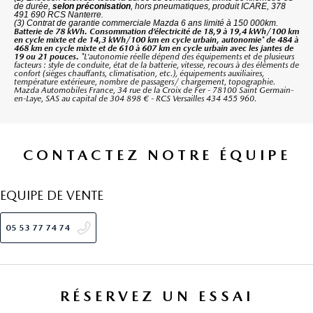
de durée,
selon préconisation
, hors pneumatiques, produit ICARE, 378
491 690 RCS Nanterre.
(3) Contrat de garantie commerciale Mazda 6 ans limité à 150 000km.
Batterie de 78 kWh. Consommation d’électricité de 18,9 à 19,4 kWh/100 km
en cycle mixte et de 14,3 kWh/100 km en cycle urbain, autonomie* de 484 à
468 km en cycle mixte et de 610 à 607 km en cycle urbain avec les jantes de
19 ou 21 pouces.
*L’autonomie réelle dépend des équipements et de plusieurs
facteurs : style de conduite, état de la batterie, vitesse, recours à des éléments de
confort (sièges chauffants, climatisation, etc.), équipements auxiliaires,
température extérieure, nombre de passagers/ chargement, topographie.
Mazda Automobiles France, 34 rue de la Croix de Fer - 78100 Saint Germain-
en-Laye, SAS au capital de 304 898 € - RCS Versailles 434 455 960.
CONTACTEZ NOTRE ÉQUIPE
EQUIPE DE VENTE
05 53 77 74 74
RÉSERVEZ UN ESSAI